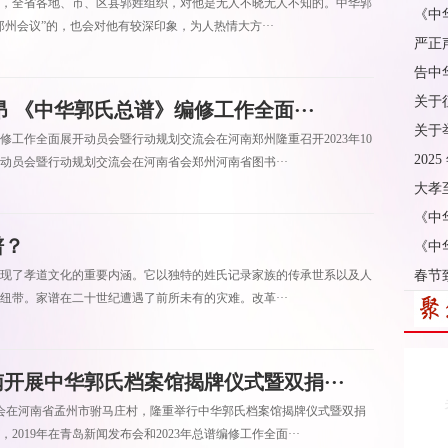
，全省各地、市、区县郭姓组织，对他是无人不晓无人不知的。中华郭
《中
州会议”的，也会对他有较深印象，为人热情大方···
严正
告中
关于
 《中华郭氏总谱》编修工作全面···
关于
工作全面展开动员会暨行动规划交流会在河南郑州隆重召开2023年10
202
开动员会暨行动规划交流会在河南省会郑州河南省图书···
大孝
《中
谱？
《中
现了孝道文化的重要内涵。它以独特的姓氏记录家族的传承世系以及人
春节
纽带。家谱在二十世纪遭遇了前所未有的灾难。改革···
开展中华郭氏档案馆揭牌仪式暨双捐···
委员会在河南省孟州市驸马庄村，隆重举行中华郭氏档案馆揭牌仪式暨双捐
2019年在青岛新闻发布会和2023年总谱编修工作全面···