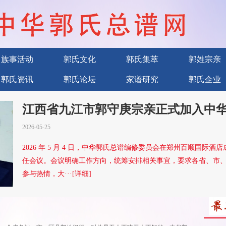
族事活动
郭氏文化
郭氏集萃
郭姓宗亲
郭氏资讯
郭氏论坛
家谱研究
郭氏企业
江西省九江市郭守庚宗亲正式加入中
2026-05-25
2026 年 5 月 4 日，中华郭氏总谱编修委员会在郑州百顺国
任会议。会议明确工作方向，统筹安排相关事宜，要求各省、市
参与热情，大···[详细]