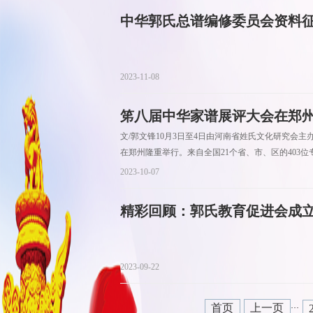
中华郭氏总谱编修委员会资料
2023-11-08
笫八届中华家谱展评大会在郑
文/郭文锋10月3日至4日由河南省姓氏文化研究会
在郑州隆重举行。来自全国21个省、市、区的403位
2023-10-07
精彩回顾：郭氏教育促进会成
2023-09-22
首页
上一页
···