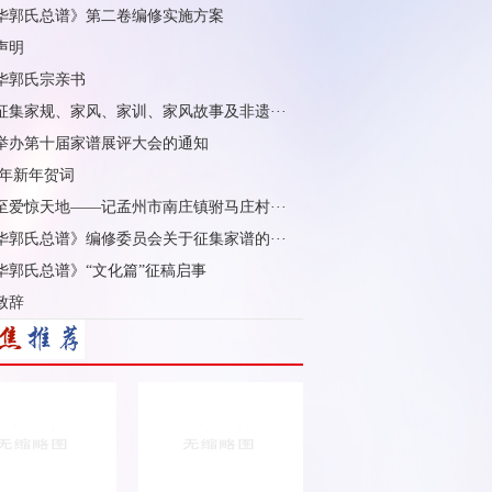
华郭氏总谱》第二卷编修实施方案
声明
华郭氏宗亲书
征集家规、家风、家训、家风故事及非遗···
举办第十届家谱展评大会的通知
5 年新年贺词
至爱惊天地——记孟州市南庄镇驸马庄村···
华郭氏总谱》编修委员会关于征集家谱的···
华郭氏总谱》“文化篇”征稿启事
致辞