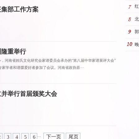
五
红
征集部工作方案
店
北
称
郭
继
晚
州隆重举行
主办，河南省姓氏文化研究会家谱委员会承办的“笫八届中华家谱展评大会”
专家学者和谱牒爱好者参加了会议。河南省政协原···
立并举行首届颁奖大会
下一页
尾页
2
3
4
5
6
···