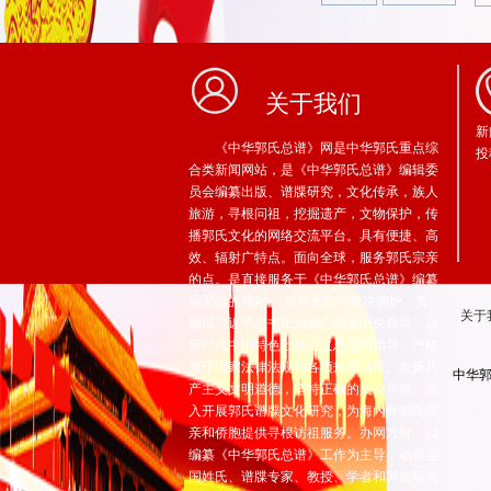
关于我们
新
《中华郭氏总谱》网是中华郭氏重点综
投
合类新闻网站，是《中华郭氏总谱》编辑委
员会编纂出版、谱牒研究，文化传承，族人
旅游，寻根问祖，挖掘遗产，文物保护，传
播郭氏文化的网络交流平台。具有便捷、高
效、辐射广特点。面向全球，服务郭氏宗亲
的点。是直接服务于《中华郭氏总谱》编纂
委员会的网站。 指导思想：坚决拥护、贯
关于
彻以习近平总书记为核心的党中央领导，以
新时代中国特色社会主义思想为指导。严格
遵守国家法律法规和各项规章制度。发扬共
中华郭
产主义文明道德，坚持正确的舆论导向，深
入开展郭氏谱牒文化研究，为海內外郭氏宗
亲和侨胞提供寻根访祖服务。办网方针：以
编纂《中华郭氏总谱》工作为主导，动员全
国姓氏、谱牒专家、教授、学者和郭姓研究