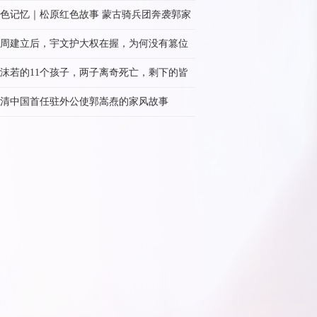
级，后成开国大校
色记忆｜松原红色故事 蒙古骑兵团奔袭郭家
周建立后，宇文护大权在握，为何没有篡位
帝呢？
沫若的11个孩子，两子离奇死亡，剩下的皆
承了他的品质
清中国首任驻外公使郭嵩焘的家风故事