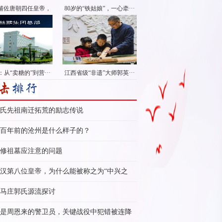
辅佐唐朝四任皇帝，
80岁的“铁姑娘”，一心牵···
···
从“卖糖的”到营···
江西省级“非遗”大师郭英···
氏先祖南迁拓荒的励志传说
百年前的沧州是什么样子的？
修祖墓应注意的问题
汉第八位皇帝，为什么能被称之为“中兴之
”？
马庄郭氏源流探讨
是周恩来的警卫员，关键战役中犯错被连降