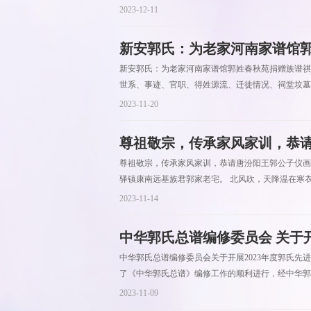
2023-12-11
新安郭氏：为老家河南家谱馆
新安郭氏：为老家河南家谱馆郭姓春秋苑捐赠族谱祺
世系、事迹、官职、得姓源流、迁徙情况、祠堂坟墓
2023-11-20
尊祖敬宗，传承家风家训，恭
尊祖敬宗，传承家风家训，恭请唐汾阳王郭公子仪画
驿镇康南远基族君郭家老宅。 北风吹，天降温在寒衣
2023-11-14
中华郭氏总谱编修委员会 关于开
中华郭氏总谱编修委员会关于开展2023年度郭氏
了《中华郭氏总谱》编修工作的顺利进行，经中华郭氏
2023-11-09