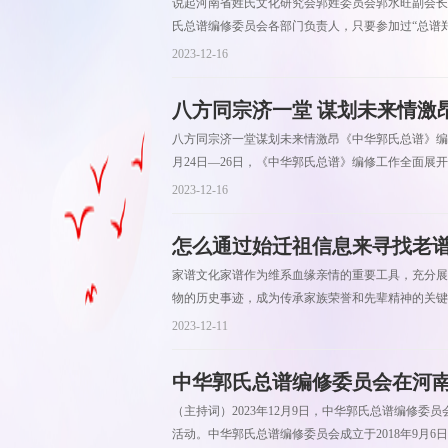
说起河南省姓氏文化研究会郭姓委员会郭水旺副会长
氏总谱编修委员会各部门负责人，只要参加过“总谱郑
2023-12-16
八方同宗济一堂 谋划未来情激昂
八方同宗济一堂谋划未来情激昂《中华郭氏总谱》编修
月24日—26日，《中华郭氏总谱》编修工作全面展
2023-12-16
怎么通过始迁祖信息来寻找老
家谱文化家谱作为维系血缘亲情的重要工具，充分展
物的历史事迹，成为传承家族荣誉和先辈精神的关键
2023-12-11
中华郭氏总谱编修委员会在河南
（主持词）2023年12月9日，中华郭氏总谱编修
活动。中华郭氏总谱编修委员会成立于2018年9月6日，