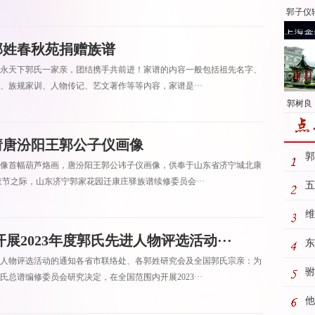
郭子仪
郭姓春秋苑捐赠族谱
永天下郭氏一家亲，团结携手共前进！家谱的内容一般包括祖先名字、
、族规家训、人物传记、艺文著作等等内容，家谱是···
郭树良：
请唐汾阳王郭公子仪画像
郭
像首幅葫芦烙画，唐汾阳王郭公讳子仪画像，供奉于山东省济宁城北康
节之际，山东济宁郭家花园迁康庄驿族谱续修委员会···
五
维
展2023年度郭氏先进人物评选活动···
东
先进人物评选活动的通知各省市联络处、各郭姓研究会及全国郭氏宗亲：为
主
驸
总谱编修委员会研究决定，在全国范围内开展2023···
他