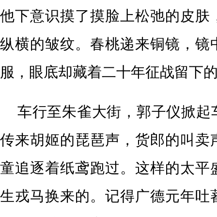
他下意识摸了摸脸上松弛的皮肤
纵横的皱纹。春桃递来铜镜，镜
服，眼底却藏着二十年征战留下
车行至朱雀大街，郭子仪掀起
传来胡姬的琵琶声，货郎的叫卖
童追逐着纸鸢跑过。这样的太平
生戎马换来的。记得广德元年吐