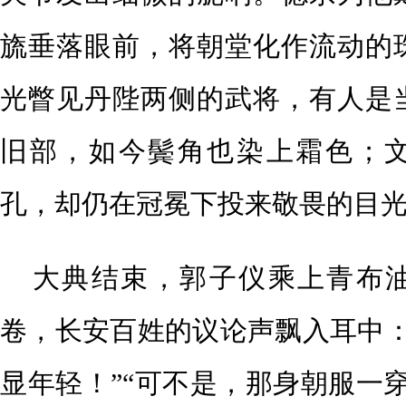
旒垂落眼前，将朝堂化作流动的
光瞥见丹陛两侧的武将，有人是
旧部，如今鬓角也染上霜色；
孔，却仍在冠冕下投来敬畏的目
大典结束，郭子仪乘上青布
卷，长安百姓的议论声飘入耳中：
显年轻！”“可不是，那身朝服一