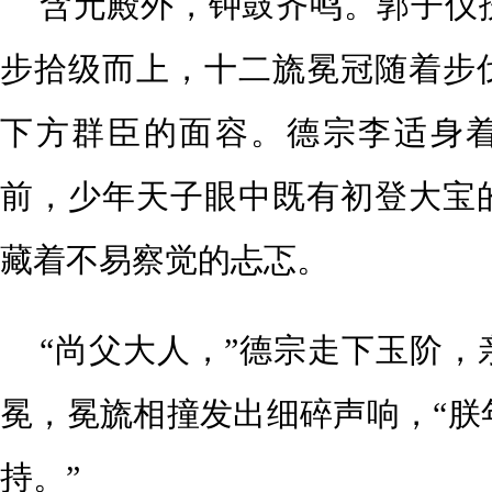
含元殿外，钟鼓齐鸣。郭子仪
步拾级而上，十二旒冕冠随着步
下方群臣的面容。德宗李适身
前，少年天子眼中既有初登大宝
藏着不易察觉的忐忑。
“尚父大人，”德宗走下玉阶，
冕，冕旒相撞发出细碎声响，“朕
持。”