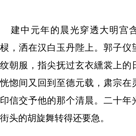
建中元年的晨光穿透大明宫
棂，洒在汉白玉丹陛上。郭子仪
纹朝服，指尖抚过玄衣纁裳上的
恍惚间又回到至德元载，肃宗在
印信交予他的那个清晨。二十年
街头的胡旋舞转得还要急。