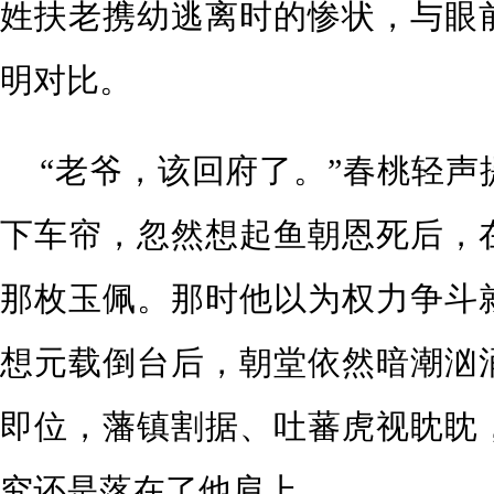
姓扶老携幼逃离时的惨状，与眼
明对比。
“老爷，该回府了。”春桃轻声
下车帘，忽然想起鱼朝恩死后，
那枚玉佩。那时他以为权力争斗
想元载倒台后，朝堂依然暗潮汹
即位，藩镇割据、吐蕃虎视眈眈
究还是落在了他肩上。