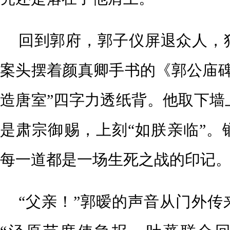
回到郭府，郭子仪屏退众人，
案头摆着颜真卿手书的《郭公庙碑
造唐室”四字力透纸背。他取下墙
是肃宗御赐，上刻“如朕亲临”。
每一道都是一场生死之战的印记
“父亲！”郭暧的声音从门外传