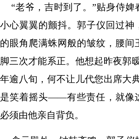
“老爷，吉时到了。”贴身侍婢
小心翼翼的颤抖。郭子仪回过神
的眼角爬满蛛网般的皱纹，腰间
脚三次才能系正。他想起昨夜郭暧
年逾八旬，何不让儿代您出席大典
是笑着摇头——有些责任，就像
必须由他亲自背负。