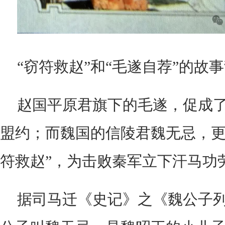
“窃符救赵”和“毛遂自荐”的故
赵国平原君旗下的毛遂，促成
盟约；而魏国的信陵君魏无忌，更
符救赵”，为击败秦军立下汗马功
据司马迁《史记》之《魏公子