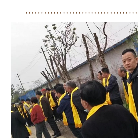
………………………………