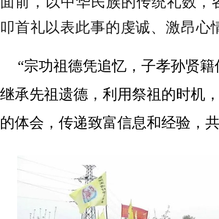
面前，以中华民族的传统礼数，
叩首礼以表此事的虔诚、激昂心
“宗功祖德凭追忆，子孝孙贤籍
继承先祖遗德，利用祭祖的时机
的体会，传递致富信息和经验，