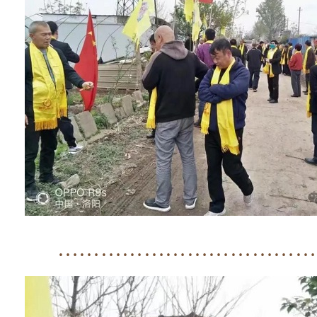
………………………………