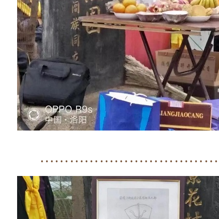
………………………………