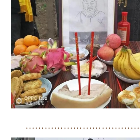
………………………………